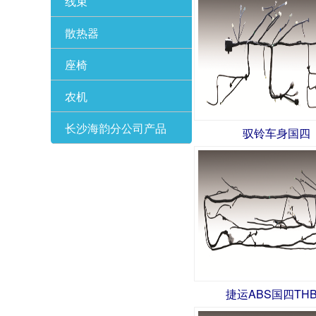
线束
散热器
座椅
农机
长沙海韵分公司产品
驭铃车身国四
捷运ABS国四THB