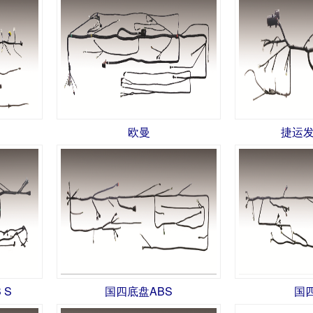
欧曼
捷运发
 S
国四底盘ABS
国