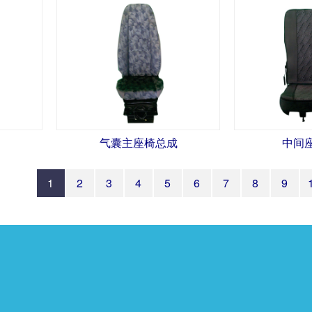
成
气囊主座椅总成
中间
1
2
3
4
5
6
7
8
9