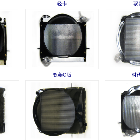
轻卡
驭
驭菱C版
时