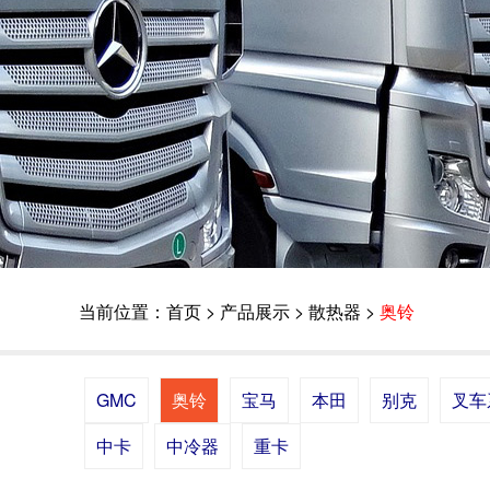
当前位置：
首页
>
产品展示
>
散热器
>
奥铃
GMC
奥铃
宝马
本田
别克
叉车
中卡
中冷器
重卡